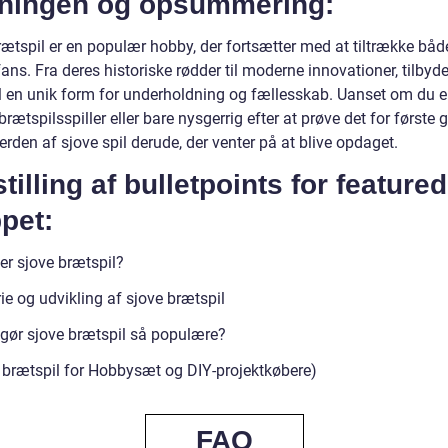
tningen og opsummering:
rætspil er en populær hobby, der fortsætter med at tiltrække bå
ans. Fra deres historiske rødder til moderne innovationer, tilbyde
l en unik form for underholdning og fællesskab. Uanset om du e
brætspilsspiller eller bare nysgerrig efter at prøve det for første 
erden af sjove spil derude, der venter på at blive opdaget.
tilling af bulletpoints for featured
pet:
er sjove brætspil?
ie og udvikling af sjove brætspil
gør sjove brætspil så populære?
 brætspil for Hobbysæt og DIY-projektkøbere)
FAQ