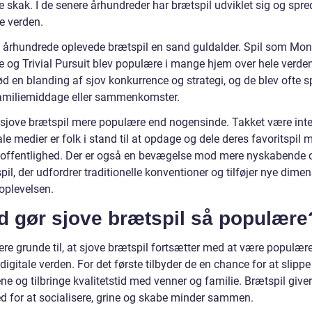
skak. I de senere århundreder har brætspil udviklet sig og spred
e verden.
0. århundrede oplevede brætspil en sand guldalder. Spil som Mon
e og Trivial Pursuit blev populære i mange hjem over hele verde
bød en blanding af sjov konkurrence og strategi, og de blev ofte sp
amiliemiddage eller sammenkomster.
r sjove brætspil mere populære end nogensinde. Takket være inte
le medier er folk i stand til at opdage og dele deres favoritspil 
 offentlighed. Der er også en bevægelse mod mere nyskabende 
pil, der udfordrer traditionelle konventioner og tilføjer nye dime
leoplevelsen.
d gør sjove brætspil så populære
lere grunde til, at sjove brætspil fortsætter med at være populære
igitale verden. For det første tilbyder de en chance for at slipp
 og tilbringe kvalitetstid med venner og familie. Brætspil giver
d for at socialisere, grine og skabe minder sammen.