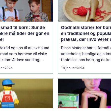
nsmad til børn: Sunde
Godnathistorier for bør
kre måltider der gør en
en traditionel og popul
el
praksis, der involverer 
fortælle historier til bør
e råd og tips til at lave sund
Disse historier har til formål 
som en del af deres
smad som børnene vil elske
underholde, berolige og stim
sengetidsrutine
uktion: At lave sund og ...
fantasien hos børn, og de kan
uar 2024
18 januar 2024