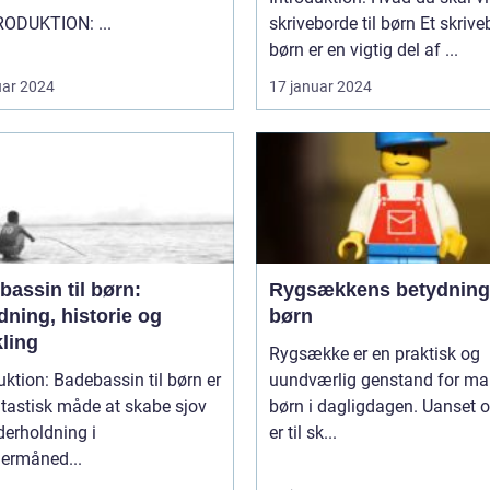
"" INTRODUKTION: ...
skriveborde til børn Et skrivebord til
børn er en vigtig del af ...
uar 2024
17 januar 2024
assin til børn:
Rygsækkens betydning
dning, historie og
børn
ling
Rygsække er en praktisk og
uktion: Badebassin til børn er
uundværlig genstand for m
tastisk måde at skabe sjov
børn i dagligdagen. Uanset 
erholdning i
er til sk...
rmåned...