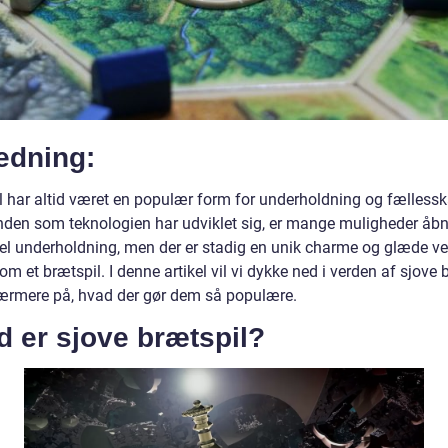
edning:
l har altid været en populær form for underholdning og fællessk
nden som teknologien har udviklet sig, er mange muligheder åbn
tuel underholdning, men der er stadig en unik charme og glæde ve
m et brætspil. I denne artikel vil vi dykke ned i verden af sjove 
ærmere på, hvad der gør dem så populære.
 er sjove brætspil?