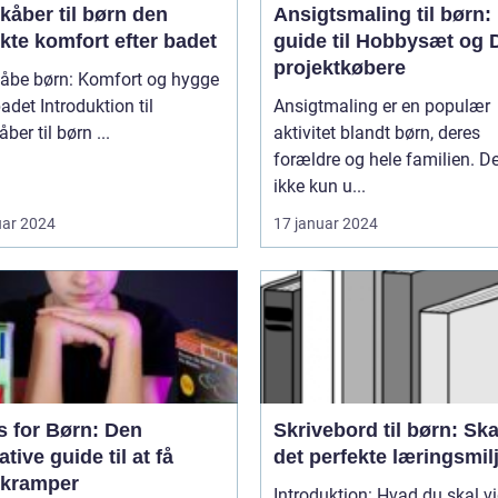
åber til børn den
Ansigtsmaling til børn:
kte komfort efter badet
guide til Hobbysæt og 
projektkøbere
åbe børn: Komfort og hygge
roduktion til
Ansigtmaling er en populær
badekåber til børn ...
aktivitet blandt børn, deres
forældre og hele familien. De
ikke kun u...
uar 2024
17 januar 2024
s for Børn: Den
Skrivebord til børn: Sk
ative guide til at få
det perfekte læringsmil
erkramper
Introduktion: Hvad du skal v