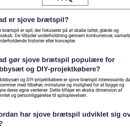
ad er sjove brætspil?
 brætspil er spil, der fokuserer på at skabe latter, glæde og
esskab. De tilbyder underholdning gennem konkurrencer, samarb
derholdende historier eller koncepter.
ad gør sjove brætspil populære for
bbysæt og DIY-projektkøbere?
Hobbysæt og DIY-projektkøbere er sjove brætspil interessante, d
 kommer med tilbehør, miniaturer og mulighed for at bygge og
ne deres egne verdener. Dette tilføjer en ekstra dimension af
ivitet og personliggørelse til spiloplevelsen.
rdan har sjove brætspil udviklet sig o
?