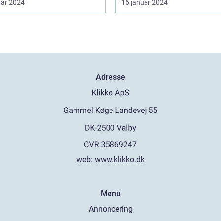
uar 2024
16 januar 2024
Adresse
web:
www.klikko.dk
Menu
Annoncering