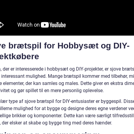
e brætspil for Hobbysæt og DIY-
jektkøbere
 der er interesserede i hobbysæt og DIY-projekter, er sjove bræts
 interessant mulighed. Mange brætspil kommer med tilbehør, mi
e elementer, der kan samles og males. Dette giver en ekstra dim
ivitet og gør spillet til en mere personlig oplevelse.
ær type af sjove brætspil for DIY-entusiaster er byggespil. Disse
pillerne mulighed for at bygge og designe deres egne verdener v
ellige brikker og komponenter. Dette kan være særligt tilfredssti
, der elsker at skabe og bygge ting med deres hænder.