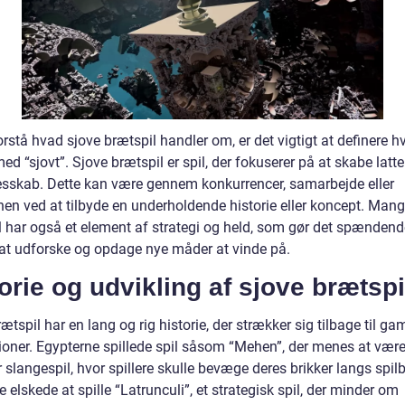
orstå hvad sjove brætspil handler om, er det vigtigt at definere h
d “sjovt”. Sjove brætspil er spil, der fokuserer på at skabe latte
esskab. Dette kan være gennem konkurrencer, samarbejde eller
hen ved at tilbyde en underholdende historie eller koncept. Mang
l har også et element af strategi og held, som gør det spændend
e at udforske og opdage nye måder at vinde på.
orie og udvikling af sjove brætspi
ætspil har en lang og rig historie, der strækker sig tilbage til ga
ationer. Egypterne spillede spil såsom “Mehen”, der menes at vær
 slangespil, hvor spillere skulle bevæge deres brikker langs spilb
elskede at spille “Latrunculi”, et strategisk spil, der minder om