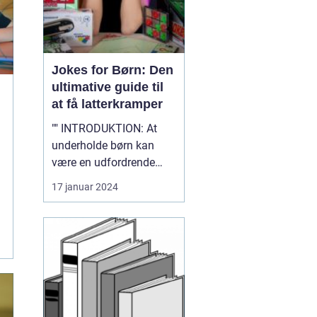
Jokes for Børn: Den
ultimative guide til
at få latterkramper
"" INTRODUKTION: At
underholde børn kan
være en udfordrende
opgave, men intet slår
17 januar 2024
den u...