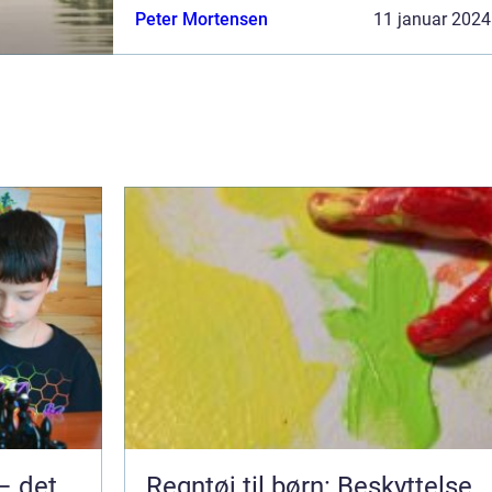
børn, fra dets funktioner og fordele til dets
Peter Mortensen
11 januar 2024
historiske udv...
– det
Regntøj til børn: Beskyttelse