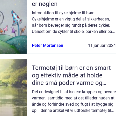
er nøglen
Introduktion til cykelhjelme til børn
Cykelhjelme er en vigtig del af sikkerheden,
når børn bevæger sig rundt på deres cykler.
Uanset om de cykler til skole, parken eller bare
rundt i nabolaget, er det vigtigt at beskytte
deres hovede mod fald og ska...
Peter Mortensen
11 januar 2024
Termotøj til børn er en smart
og effektiv måde at holde
dine små poder varme og
tørre i vintermånederne
Det er designet til at isolere kroppen og bevare
varmen, samtidig med at det tillader huden at
ånde og forhindre sved og fugt i at bygge sig
op. I denne artikel vil vi udforske termotøj til