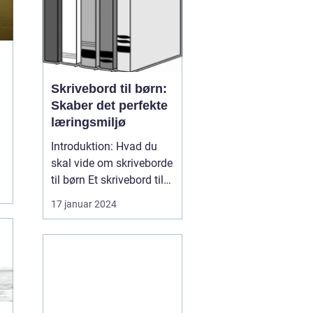
Skrivebord til børn:
t
Skaber det perfekte
læringsmiljø
Introduktion: Hvad du
skal vide om skriveborde
til børn Et skrivebord til
 til børn ...
børn er en vigtig del af
17 januar 2024
deres læringsmiljø. Det
er det ideelle sted for
børn at udforske deres
kreativitet, studere og
gennemføre deres
opgaver. Men at vælge