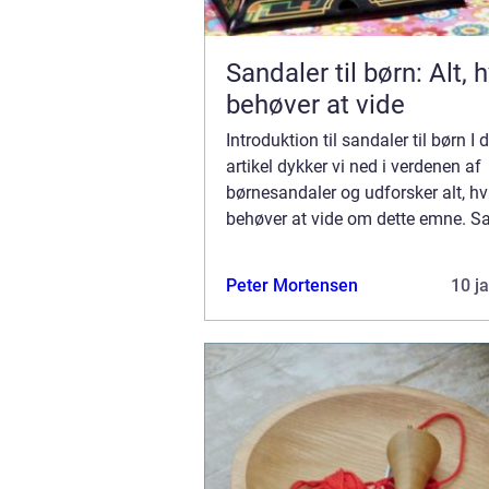
Sandaler til børn: Alt,
behøver at vide
Introduktion til sandaler til børn I
artikel dykker vi ned i verdenen af
børnesandaler og udforsker alt, h
behøver at vide om dette emne. Sa
et af de vigtigste elementer i ethve
garderobe og spiller en vigtig rolle i
Peter Mortensen
10 j