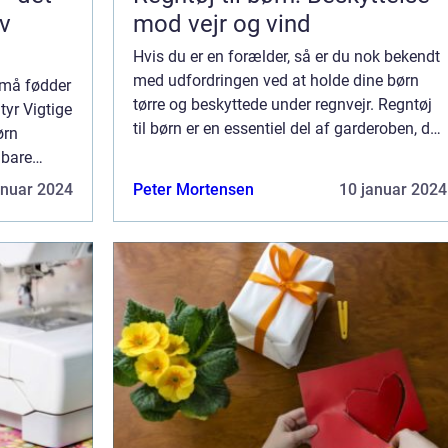
ov
mod vejr og vind
Hvis du er en forælder, så er du nok bekendt
med udfordringen ved at holde dine børn
små fødder
tørre og beskyttede under regnvejr. Regntøj
tyr Vigtige
til børn er en essentiel del af garderoben, da
ørn
det hjælper med at holde dem tørre og
 bare
komfortable, når de bevæger sig uden...
at sikre,
anuar 2024
Peter Mortensen
10 januar 2024
.