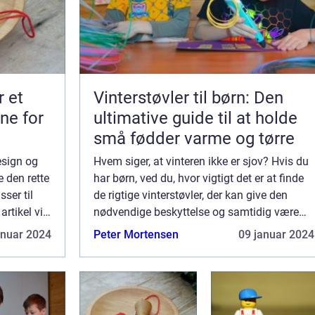
r et
Vinterstøvler til børn: Den
ne for
ultimative guide til at holde
små fødder varme og tørre
esign og
Hvem siger, at vinteren ikke er sjov? Hvis du
e den rette
har børn, ved du, hvor vigtigt det er at finde
sser til
de rigtige vinterstøvler, der kan give den
rtikel vil
nødvendige beskyttelse og samtidig være
til børn
praktiske og komfortable. I denne artikel vil
anuar 2024
Peter Mortensen
09 januar 2024
vi uddybe alt, du behøver at...