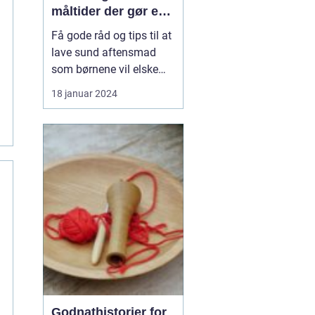
måltider der gør en
forskel
Få gode råd og tips til at
lave sund aftensmad
som børnene vil elske
Introduktion: At lave
18 januar 2024
sund og velsmagende
aftensmad til børn kan
være en udfordring for
mange forældre. Det er
vigtigt at sikre, at
børnene får de
nødvendige
næringsstoffer og vita...
Godnathistorier for