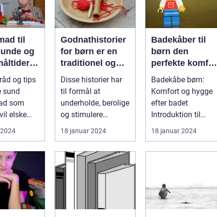
ad til
Godnathistorier
Badekåber til
Sunde og
for børn er en
børn den
åltider
traditionel og
perfekte komfor
 en
populær
efter badet
råd og tips
Disse historier har
Badekåbe børn:
praksis, der
ve sund
til formål at
Komfort og hygge
involverer at
ad som
underholde, berolige
efter badet
fortælle historier
il elske
og stimulere
Introduktion til
til børn som en
ion: At lave
fantasien hos børn,
badekåber
 2024
18 januar 2024
18 januar 2024
del af deres
..
og de kan ha...
sengetidsrutine