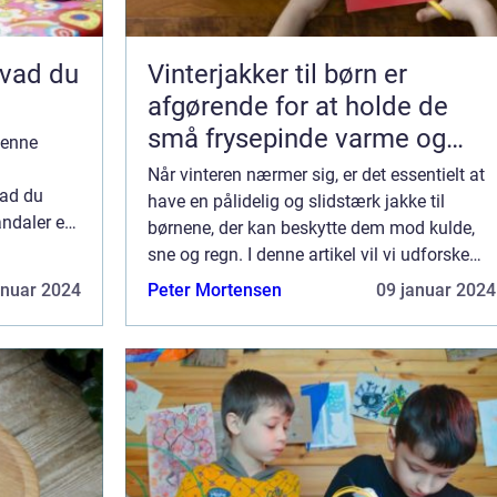
 hvad du
Vinterjakker til børn er
afgørende for at holde de
små frysepinde varme og
 denne
tørre i den kolde sæson
Når vinteren nærmer sig, er det essentielt at
vad du
have en pålidelig og slidstærk jakke til
ndaler er
børnene, der kan beskytte dem mod kulde,
rt barns
sne og regn. I denne artikel vil vi udforske
 dere...
vinterjakker til børn og fokusere på, hvad der
anuar 2024
Peter Mortensen
09 januar 2024
er vigtigt at vide, når man er...