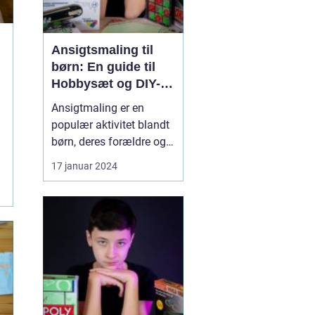
Ansigtsmaling til
børn: En guide til
Hobbysæt og DIY-
projektkøbere
Ansigtmaling er en
populær aktivitet blandt
børn, deres forældre og
hele familien. Det er ikke
17 januar 2024
kun underholdende, men
også en kreativ og sjov
måde at udtrykke sig på.
Ansigtet er et lærred, og
med de rette materialer
og teknikker kan børn
blive forva...