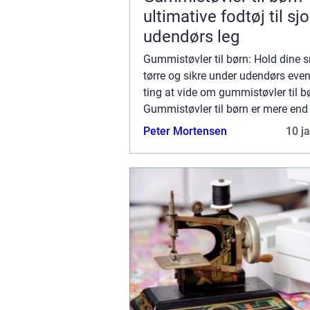
ultimative fodtøj til sj
udendørs leg
Gummistøvler til børn: Hold dine 
tørre og sikre under udendørs even
ting at vide om gummistøvler til b
Gummistøvler til børn er mere end
fodtøj – de er en nødvendighed for 
Peter Mortensen
10 j
at dine børn kan nyde udendørs l..