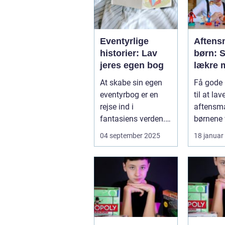
Eventyrlige
Aftensm
historier: Lav
børn: 
jeres egen bog
lækre m
der gør
At skabe sin egen
Få gode 
forskel
eventyrbog er en
til at la
rejse ind i
aftensm
fantasiens verden.
børnene v
Det handler ikke kun
Introdukt
04 september 2025
18 januar
om at finde p...
sund og .