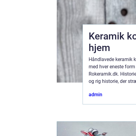
 indre
Keramik ko
hjem
e seneste år
Håndlavede keramik kop
en travl
med hver eneste form 
noget
Rokeramik.dk. Histori
konstant
og rig historie, der st
folk verden over benytt
tember 2025
admin