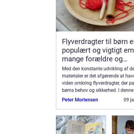
Flyverdragter til børn e
populært og vigtigt em
mange forældre og
bekymrede voksne
Med den konstante udvikling af d
materialer er det afgørende at hav
viden omkring flyverdragter, der pa
børns behov og sikkerhed. I denne a
vi udforske, hvordan flyverdragter 
Peter Mortensen
09 j
har udviklet sig over tid, og...