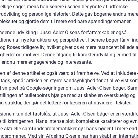
kellige sager, mens han senere i serien begyndte at udforske
rudvikling og personlige historier. Dette gav bøgerne endnu mer
leksitet og gjorde dem til mere end bare spændingsromaner.
dende udvikling i Jussi Adler-Olsens forfatterskab er også
tionen af nye karakterer og perspektiver. I senere bøger får vi ind
g Roses tidligere liv, hvilket giver os et mere nuanceret billede 
gheder og motiver. Denne tilgang til karakterudvikling er med til
 endnu mere engagerende og interessante.
ren af denne artikel er også værd at fremhæve. Ved at inkludere 
-tags, opnår artiklen en større sandsynlighed for at blive vist so
d snippet på Google-søgninger om Jussi Adler-Olsen bøger. Samt
tillingen af bulletpoints hjælpe med at skabe en overskuelig og
ig struktur, der gør det lettere for læseren at navigere i teksten.
sionen kan det fastslås, at Jussi Adler-Olsen bøger er en værdif
se til krimigenren. Hans intense plot, komplekse karakterer og evne
e aktuelle samfundsproblematikker gør hans bøger til mere end
gsromaner. Med sin Afdeling Q-serie har han skabt en internati