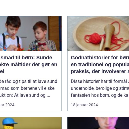
nsmad til børn: Sunde
Godnathistorier for bør
kre måltider der gør en
en traditionel og popul
el
praksis, der involverer 
fortælle historier til bør
e råd og tips til at lave sund
Disse historier har til formål 
som en del af deres
smad som børnene vil elske
underholde, berolige og stim
sengetidsrutine
uktion: At lave sund og ...
fantasien hos børn, og de kan
uar 2024
18 januar 2024