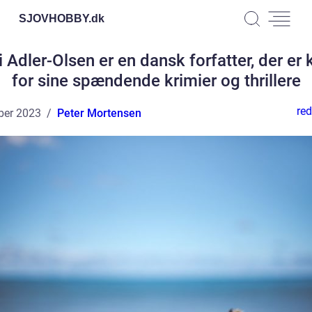
SJOVHOBBY.
dk
i Adler-Olsen er en dansk forfatter, der er 
for sine spændende krimier og thrillere
red
ber 2023
Peter Mortensen