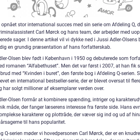
 opnået stor international succes med sin serie om Afdeling Q, d
kriminalassistent Carl Mørck og hans team, der arbejder med uop
erede sager. I denne artikel vil vi dykke ned i Jussi Adler-Olsens
 dig en grundig præsentation af hans forfatterskab.
dler-Olsen blev født i København i 1950 og debuterede som forfat
 romanen “Alfabethuset”. Men det var først i 2007, at han fik si
rud med “Kvinden i buret”, den første bog i Afdeling Q-serien. 
levet en international bestseller-serie, der er blevet oversat til fle
 har solgt millioner af eksemplarer verden over.
dler-Olsen formår at kombinere spænding, intriger og karakterud
ik måde, der fanger læserens interesse fra første side. Hans evne
omplekse karakterer og plottråde, der væver sig ind og ud af hi
 årsagerne til hans popularitet.
ing Q-serien møder vi hovedpersonen Carl Mørck, der er en knudre