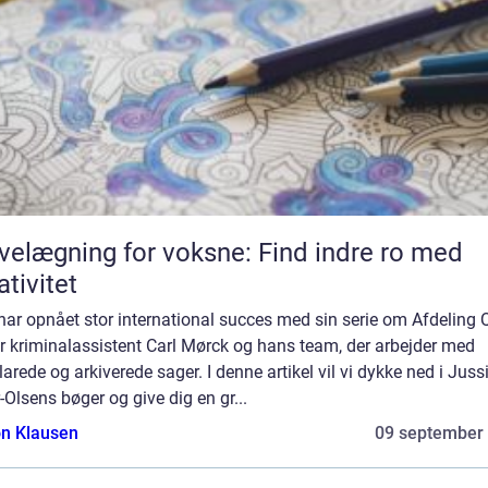
velægning for voksne: Find indre ro med
ativitet
ar opnået stor international succes med sin serie om Afdeling Q
r kriminalassistent Carl Mørck og hans team, der arbejder med
arede og arkiverede sager. I denne artikel vil vi dykke ned i Juss
-Olsens bøger og give dig en gr...
n Klausen
09 september