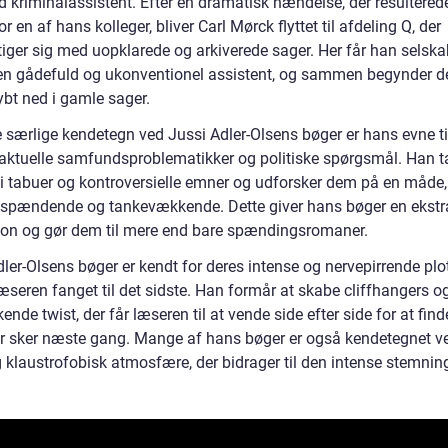
 kriminalassistent. Efter en dramatisk hændelse, der resulterede
r en af hans kolleger, bliver Carl Mørck flyttet til afdeling Q, der
iger sig med uopklarede og arkiverede sager. Her får han selska
en gådefuld og ukonventionel assistent, og sammen begynder d
ybt ned i gamle sager.
e særlige kendetegn ved Jussi Adler-Olsens bøger er hans evne ti
ktuelle samfundsproblematikker og politiske spørgsmål. Han t
t i tabuer og kontroversielle emner og udforsker dem på en måde,
 spændende og tankevækkende. Dette giver hans bøger en ekstr
on og gør dem til mere end bare spændingsromaner.
ler-Olsens bøger er kendt for deres intense og nervepirrende plot
æseren fanget til det sidste. Han formår at skabe cliffhangers o
ende twist, der får læseren til at vende side efter side for at find
r sker næste gang. Mange af hans bøger er også kendetegnet v
 klaustrofobisk atmosfære, der bidrager til den intense stemnin