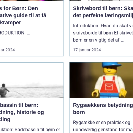
s for Børn: Den
Skrivebord til børn: Sk
ative guide til at få
det perfekte læringsmil
erkramper
Introduktion: Hvad du skal v
"" INTRODUKTION: ...
skriveborde til børn Et skrivebord til
børn er en vigtig del af ...
uar 2024
17 januar 2024
assin til børn:
Rygsækkens betydning
dning, historie og
børn
ling
Rygsække er en praktisk og
uktion: Badebassin til børn er
uundværlig genstand for m