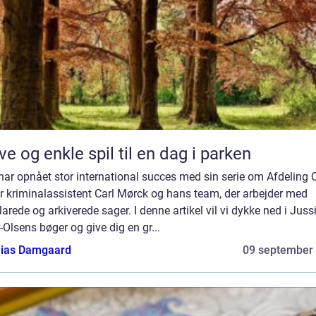
ve og enkle spil til en dag i parken
ar opnået stor international succes med sin serie om Afdeling Q
r kriminalassistent Carl Mørck og hans team, der arbejder med
arede og arkiverede sager. I denne artikel vil vi dykke ned i Juss
-Olsens bøger og give dig en gr...
ias Damgaard
09 september