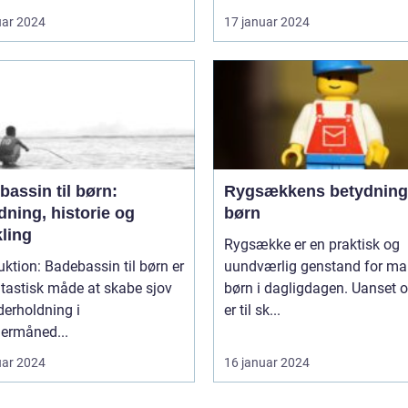
uar 2024
17 januar 2024
assin til børn:
Rygsækkens betydning
dning, historie og
børn
ling
Rygsække er en praktisk og
uktion: Badebassin til børn er
uundværlig genstand for m
tastisk måde at skabe sjov
børn i dagligdagen. Uanset 
erholdning i
er til sk...
rmåned...
uar 2024
16 januar 2024