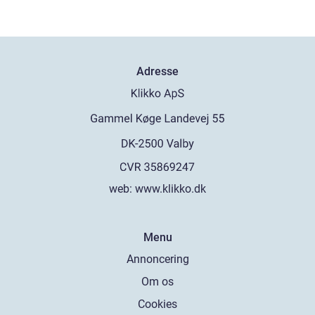
Adresse
web:
www.klikko.dk
Menu
Annoncering
Om os
Cookies