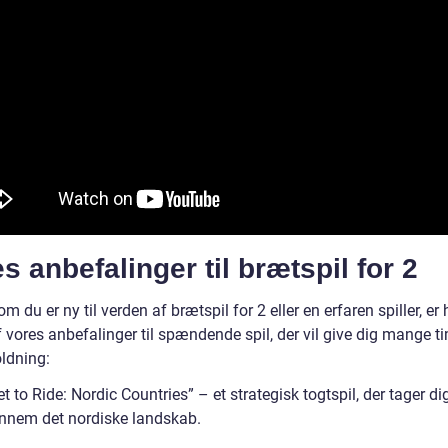
s anbefalinger til brætspil for 2
m du er ny til verden af brætspil for 2 eller en erfaren spiller, er 
 vores anbefalinger til spændende spil, der vil give dig mange t
ldning:
et to Ride: Nordic Countries” – et strategisk togtspil, der tager di
ennem det nordiske landskab.