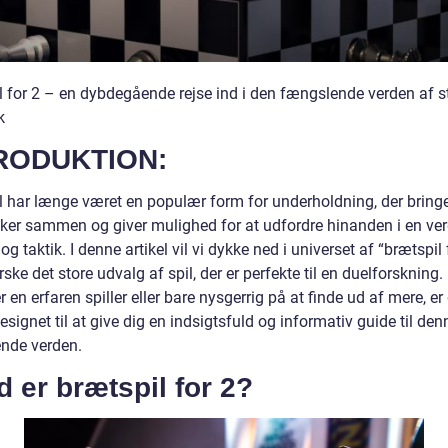
l for 2 – en dybdegående rejse ind i den fængslende verden af s
k
RODUKTION:
l har længe været en populær form for underholdning, der bring
er sammen og giver mulighed for at udfordre hinanden i en ver
 og taktik. I denne artikel vil vi dykke ned i universet af “brætspil 
ske det store udvalg af spil, der er perfekte til en duelforskning
 en erfaren spiller eller bare nysgerrig på at finde ud af mere, e
designet til at give dig en indsigtsfuld og informativ guide til den
nde verden.
 er brætspil for 2?