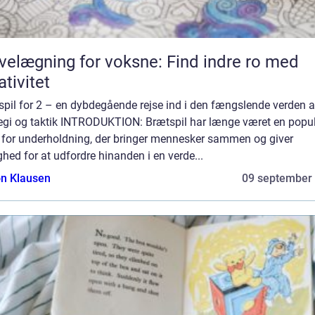
velægning for voksne: Find indre ro med
ativitet
spil for 2 – en dybdegående rejse ind i den fængslende verden a
tegi og taktik INTRODUKTION: Brætspil har længe været en popu
 for underholdning, der bringer mennesker sammen og giver
hed for at udfordre hinanden i en verde...
n Klausen
09 september