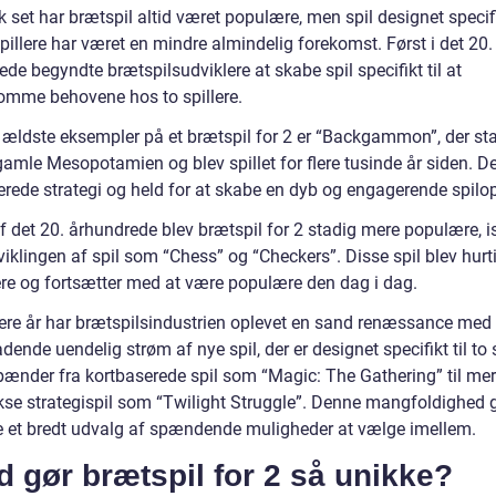
k set har brætspil altid været populære, men spil designet specifik
pillere har været en mindre almindelig forekomst. Først i det 20.
de begyndte brætspilsudviklere at skabe spil specifikt til at
mme behovene hos to spillere.
e ældste eksempler på et brætspil for 2 er “Backgammon”, der s
gamle Mesopotamien og blev spillet for flere tusinde år siden. De
rede strategi og held for at skabe en dyb og engagerende spilop
af det 20. århundrede blev brætspil for 2 stadig mere populære, 
iklingen af spil som “Chess” og “Checkers”. Disse spil blev hurt
ere og fortsætter med at være populære den dag i dag.
nere år har brætspilsindustrien oplevet en sand renæssance med
adende uendelig strøm af nye spil, der er designet specifikt til to s
pænder fra kortbaserede spil som “Magic: The Gathering” til me
se strategispil som “Twilight Struggle”. Denne mangfoldighed g
ne et bredt udvalg af spændende muligheder at vælge imellem.
 gør brætspil for 2 så unikke?