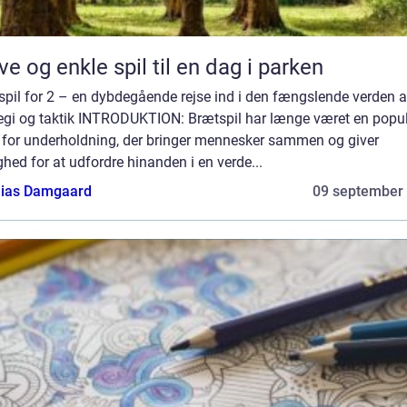
ve og enkle spil til en dag i parken
spil for 2 – en dybdegående rejse ind i den fængslende verden a
tegi og taktik INTRODUKTION: Brætspil har længe været en popu
 for underholdning, der bringer mennesker sammen og giver
hed for at udfordre hinanden i en verde...
ias Damgaard
09 september