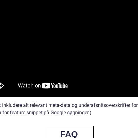
 inkludere alt relevant meta-data og underafsnitsoverskrifter for
 for feature snippet på Google søgninger.)
FAQ