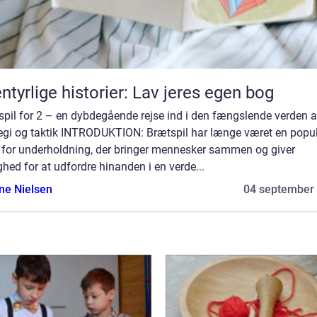
ntyrlige historier: Lav jeres egen bog
spil for 2 – en dybdegående rejse ind i den fængslende verden a
tegi og taktik INTRODUKTION: Brætspil har længe været en popu
 for underholdning, der bringer mennesker sammen og giver
hed for at udfordre hinanden i en verde...
ine Nielsen
04 september