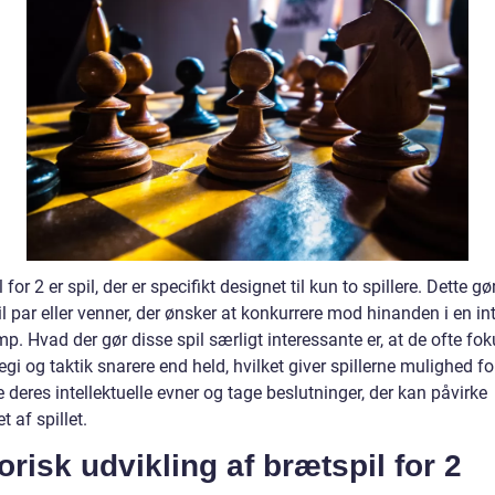
 for 2 er spil, der er specifikt designet til kun to spillere. Dette g
til par eller venner, der ønsker at konkurrere mod hinanden i en i
p. Hvad der gør disse spil særligt interessante er, at de ofte fok
egi og taktik snarere end held, hvilket giver spillerne mulighed fo
 deres intellektuelle evner og tage beslutninger, der kan påvirke
t af spillet.
orisk udvikling af brætspil for 2