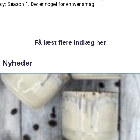
cy: Season 1. Der er noget for enhver smag.
Få læst flere indlæg her
e Nyheder