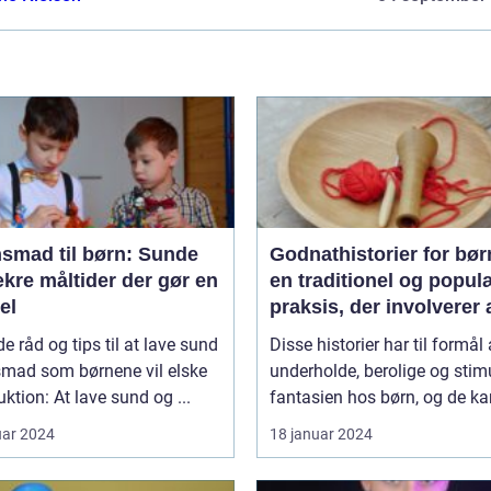
nsmad til børn: Sunde
Godnathistorier for bør
kre måltider der gør en
en traditionel og popul
el
praksis, der involverer 
fortælle historier til bør
e råd og tips til at lave sund
Disse historier har til formål 
som en del af deres
smad som børnene vil elske
underholde, berolige og stim
sengetidsrutine
uktion: At lave sund og ...
fantasien hos børn, og de kan
uar 2024
18 januar 2024