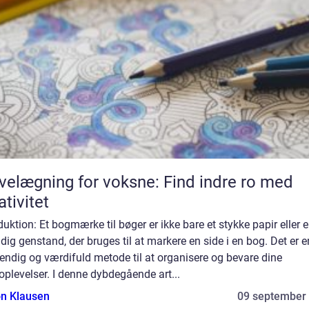
velægning for voksne: Find indre ro med
ativitet
duktion: Et bogmærke til bøger er ikke bare et stykke papir eller 
ldig genstand, der bruges til at markere en side i en bog. Det er e
ndig og værdifuld metode til at organisere og bevare dine
plevelser. I denne dybdegående art...
n Klausen
09 september