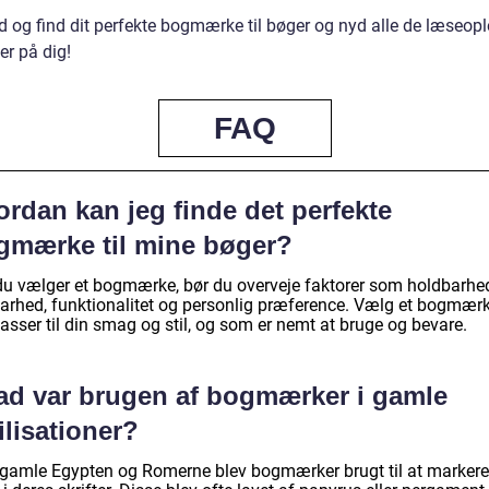
 og find dit perfekte bogmærke til bøger og nyd alle de læseople
er på dig!
FAQ
rdan kan jeg finde det perfekte
gmærke til mine bøger?
du vælger et bogmærke, bør du overveje faktorer som holdbarhe
arhed, funktionalitet og personlig præference. Vælg et bogmærk
asser til din smag og stil, og som er nemt at bruge og bevare.
ad var brugen af bogmærker i gamle
ilisationer?
t gamle Egypten og Romerne blev bogmærker brugt til at markere