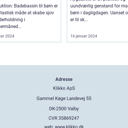
uktion: Badebassin til børn er
uundværlig genstand for m
tastisk måde at skabe sjov
børn i dagligdagen. Uanset 
erholdning i
er til sk...
rmåned...
uar 2024
16 januar 2024
Adresse
web:
www.klikko.dk