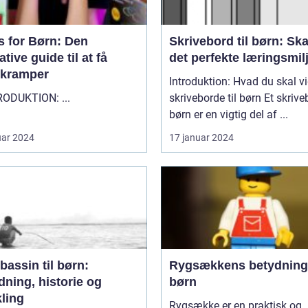
s for Børn: Den
Skrivebord til børn: Sk
ative guide til at få
det perfekte læringsmil
erkramper
Introduktion: Hvad du skal v
"" INTRODUKTION: ...
skriveborde til børn Et skrivebord til
børn er en vigtig del af ...
uar 2024
17 januar 2024
assin til børn:
Rygsækkens betydning
dning, historie og
børn
ling
Rygsække er en praktisk og