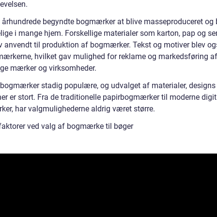
evelsen.
0. århundrede begyndte bogmærker at blive masseproduceret og 
lige i mange hjem. Forskellige materialer som karton, pap og se
ev anvendt til produktion af bogmærker. Tekst og motiver blev og
ærkerne, hvilket gav mulighed for reklame og markedsføring a
lige mærker og virksomheder.
r bogmærker stadig populære, og udvalget af materialer, designs
er er stort. Fra de traditionelle papirbogmærker til moderne digit
er, har valgmulighederne aldrig været større.
 faktorer ved valg af bogmærke til bøger