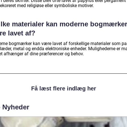
 i deres skrifter. Disse blev ofte lavet af papyrus eller pergament
ekoreret med religiøse eller symboliske motiver.
ilke materialer kan moderne bogmærke
e lavet af?
rne bogmærker kan være lavet af forskellige materialer som pap
, læder, metal og endda elektroniske enheder. Mulighederne er m
et afhænger af dine præferencer og behov.
Få læst flere indlæg her
e Nyheder