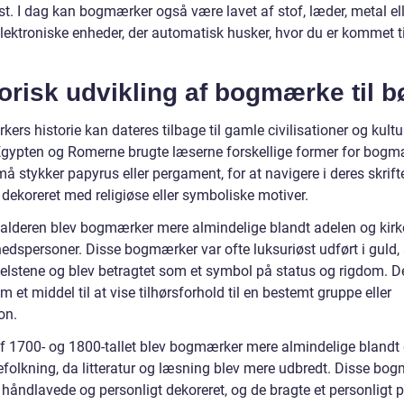
kst. I dag kan bogmærker også være lavet af stof, læder, metal el
ektroniske enheder, der automatisk husker, hvor du er kommet til
orisk udvikling af bogmærke til b
rs historie kan dateres tilbage til gamle civilisationer og kultur
gypten og Romerne brugte læserne forskellige former for bogm
må stykker papyrus eller pergament, for at navigere i deres skrift
 dekoreret med religiøse eller symboliske motiver.
lalderen blev bogmærker mere almindelige blandt adelen og kir
edspersoner. Disse bogmærker var ofte luksuriøst udført i guld, 
delstene og blev betragtet som et symbol på status og rigdom. De
 et middel til at vise tilhørsforhold til en bestemt gruppe eller
ion.
 af 1700- og 1800-tallet blev bogmærker mere almindelige blandt
efolkning, da litteratur og læsning blev mere udbredt. Disse bo
 håndlavede og personligt dekoreret, og de bragte et personligt p