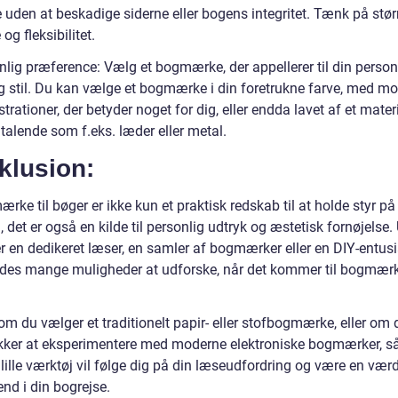
e uden at beskadige siderne eller bogens integritet. Tænk på størr
 og fleksibilitet.
nlig præference: Vælg et bogmærke, der appellerer til din person
 stil. Du kan vælge et bogmærke i din foretrukne farve, med mo
lustrationer, der betyder noget for dig, eller endda lavet af et mater
iltalende som f.eks. læder eller metal.
klusion:
rke til bøger er ikke kun et praktisk redskab til at holde styr på
 det er også en kilde til personlig udtryk og æstetisk fornøjelse.
 en dedikeret læser, en samler af bogmærker eller en DIY-entusia
edes mange muligheder at udforske, når det kommer til bogmærke
m du vælger et traditionelt papir- eller stofbogmærke, eller om 
kker at eksperimentere med moderne elektroniske bogmærker, så
 lille værktøj vil følge dig på din læseudfordring og være en værd
nd i din bogrejse.