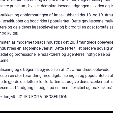
edere publikum, hvilket demokratiserede adgangen til viden og id
ntikken og opblomstringen af læseklubber: I det 18. og 19. årh
 læseklubber og bogcirkler i popularitet. Dette gav læserne muli
tere og dele deres læseoplevelser og bidrog til en øget forståels
r og kultur.
msten af moderne forlagsindustri: I det 20. århundrede opleved
ndustrien en afgørende vækst. Dette førte til et bredere udvalg a
edet og professionelle redaktørers og agenteres indflydelse på
serne.
alisering og e-bøger: I begyndelsen af 21. århundrede oplevede
enen en stor forandring med digitaliseringen og populariteten af
ette gjorde det lettere for forfattere at udgive deres værker uaf
æsere at få adgang til bøger på en mere fleksibel og praktisk må
sektion]MULIGHED FOR VIDEOSEKTION: