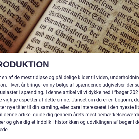
RODUKTION
 en af de mest tidløse og pålidelige kilder til viden, underholdni
ion. Hvert år bringer en ny bølge af spændende udgivelser, der s
siaster i spænding. I denne artikel vil vi dykke ned i “bøger 202
e vigtige aspekter af dette emne. Uanset om du er en bogorm, de
ter nye titler til din samling, eller bare interesseret i den nyeste l
vil denne artikel guide dig gennem årets mest bemærkelsesværd
er og give dig et indblik i historikken og udviklingen af bøger i d
ede.