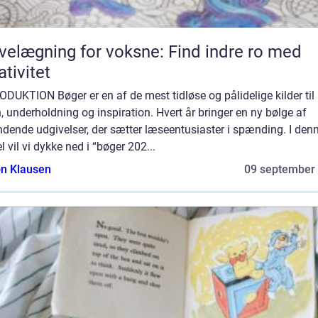
velægning for voksne: Find indre ro med
ativitet
DUKTION Bøger er en af de mest tidløse og pålidelige kilder til
, underholdning og inspiration. Hvert år bringer en ny bølge af
dende udgivelser, der sætter læseentusiaster i spænding. I den
el vil vi dykke ned i “bøger 202...
n Klausen
09 september