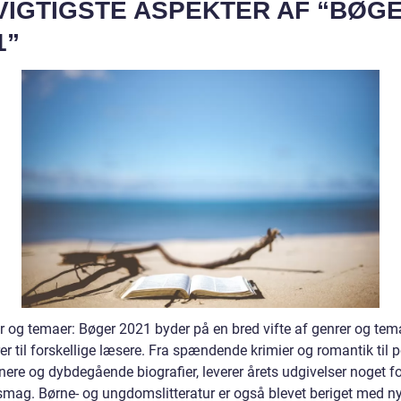
VIGTIGSTE ASPEKTER AF “BØG
1”
r og temaer: Bøger 2021 byder på en bred vifte af genrer og tema
er til forskellige læsere. Fra spændende krimier og romantik til p
ere og dybdegående biografier, leverer årets udgivelser noget fo
smag. Børne- og ungdomslitteratur er også blevet beriget med n