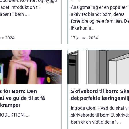
åbe børn: Komfort og hygge
roduktion til
Ansigtmaling er en populær
badekåber til børn ...
aktivitet blandt børn, deres
forældre og hele familien. De
ikke kun u...
uar 2024
17 januar 2024
s for Børn: Den
Skrivebord til børn: Sk
ative guide til at få
det perfekte læringsmil
erkramper
Introduktion: Hvad du skal v
"" INTRODUKTION: ...
skriveborde til børn Et skrivebord til
børn er en vigtig del af ...