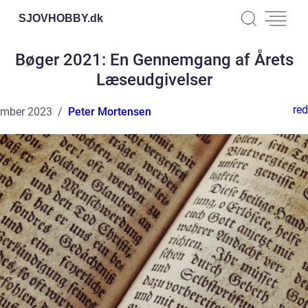
SJOVHOBBY.
dk
Bøger 2021: En Gennemgang af Årets
Læseudgivelser
red
ember 2023
Peter Mortensen