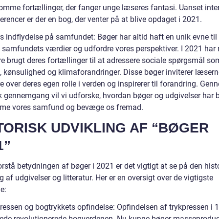
omme fortællinger, der fanger unge læseres fantasi. Uanset inte
rencer er der en bog, der venter på at blive opdaget i 2021.
 indflydelse på samfundet: Bøger har altid haft en unik evne til
e samfundets værdier og udfordre vores perspektiver. I 2021 ha
re brugt deres fortællinger til at adressere sociale spørgsmål so
 kønsulighed og klimaforandringer. Disse bøger inviterer læserne
re over deres egen rolle i verden og inspirerer til forandring. Ge
sk gennemgang vil vi udforske, hvordan bøger og udgivelser har 
forme vores samfund og bevæge os fremad.
TORISK UDVIKLING AF “BØGER
1”
orstå betydningen af bøger i 2021 er det vigtigt at se på den hist
g af udgivelser og litteratur. Her er en oversigt over de vigtigste
e:
ressen og bogtrykkets opfindelse: Opfindelsen af trykpressen i 1
ede revolutionerede bogverdenen. Nu kunne bøger masseproduc