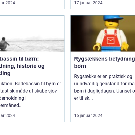
uar 2024
17 januar 2024
assin til børn:
Rygsækkens betydning
dning, historie og
børn
ling
Rygsække er en praktisk og
uktion: Badebassin til børn er
uundværlig genstand for m
tastisk måde at skabe sjov
børn i dagligdagen. Uanset 
erholdning i
er til sk...
rmåned...
uar 2024
16 januar 2024