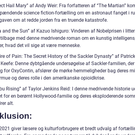
ject Hail Mary” af Andy Weir: Fra forfatteren af “The Martian” k
pændende science fiction-fortælling om en astronaut fanget i 
aven om at redde jorden fra en truende katastrofe.
a and the Sun” af Kazuo Ishiguro: Vinderen af Nobelprisen i litter
 tilbage med denne medrivende roman om en kunstig intelligens,
er, hvad det vil sige at være menneske.
re of Pain: The Secret History of the Sackler Dynasty” af Patric
Keefe: Denne dybtgående undersøgelse af Sackler-familien, der
ig for OxyContin, afslører de mørke hemmeligheder bag deres mil
rmue og deres rolle i den amerikanske opioidkrise.
bu Rising” af Taylor Jenkins Reid: I denne medrivende historie u
vet for en berømt Hollywood-familie og deres eksploderende som
er alt.
klusion:
2021 giver læsere og kulturforbrugere et bredt udvalg af fortæll