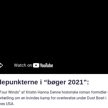
depunkterne i “bøger 2021”:
 Four Winds” af Kristin Hanna Denne historiske roman formidler
ortælling om en kvindes kamp for overlevelse under Dust Bowl i
nes USA.