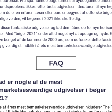
t udforske. Fra spændende page-turners til dybdegående under
ndsproblematikker, løfter årets udgivelser litteraturen til nye hø
om du er en erfaren læser eller bare er begyndt at udforske bøge
lige verden, vil bøgerne i 2021 ikke skuffe dig.
 disse fantastiske udgivelser og lad dem åbne op for nye horiso
ser. Med “bøger 2021” er der altid noget nyt at opdage og nyde. 
blive beriget af de kommende 2000 ord, som udforsker dette fasci
 giver dig et indblik i årets mest bemærkelsesværdige udgivelse
FAQ
ad er nogle af de mest
mærkelsesværdige udgivelser i bøger
21?
e af årets mest bemærkelsesværdige udgivelser inkluderer The 
s af Kristin Hannah, der handler om en kvindes kamp for overle