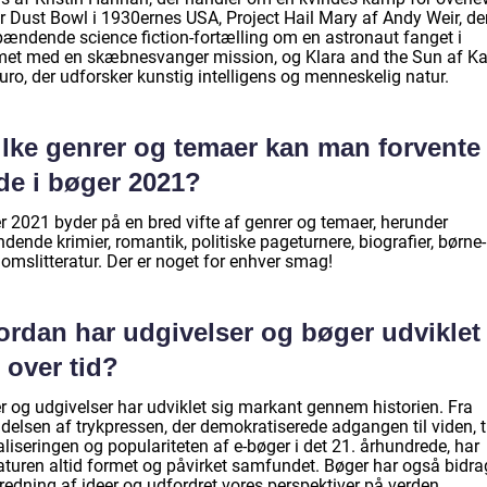
r Dust Bowl i 1930ernes USA, Project Hail Mary af Andy Weir, der
pændende science fiction-fortælling om en astronaut fanget i
et med en skæbnesvanger mission, og Klara and the Sun af K
uro, der udforsker kunstig intelligens og menneskelig natur.
ilke genrer og temaer kan man forvente 
de i bøger 2021?
r 2021 byder på en bred vifte af genrer og temaer, herunder
ende krimier, romantik, politiske pageturnere, biografier, børne
omslitteratur. Der er noget for enhver smag!
ordan har udgivelser og bøger udviklet
 over tid?
r og udgivelser har udviklet sig markant gennem historien. Fra
delsen af trykpressen, der demokratiserede adgangen til viden, t
aliseringen og populariteten af e-bøger i det 21. århundrede, har
raturen altid formet og påvirket samfundet. Bøger har også bidra
predning af ideer og udfordret vores perspektiver på verden.