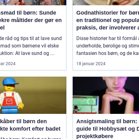
nsmad til børn: Sunde
Godnathistorier for bør
kre måltider der gør en
en traditionel og popul
el
praksis, der involverer 
fortælle historier til bør
e råd og tips til at lave sund
Disse historier har til formål 
som en del af deres
smad som børnene vil elske
underholde, berolige og stim
sengetidsrutine
uktion: At lave sund og ...
fantasien hos børn, og de kan
uar 2024
18 januar 2024
åber til børn den
Ansigtsmaling til børn:
kte komfort efter badet
guide til Hobbysæt og 
projektkøbere